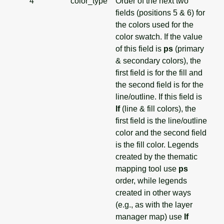
4
color_type
Order of the next two
fields (positions 5 & 6) for
the colors used for the
color swatch. If the value
of this field is
ps
(primary
& secondary colors), the
first field is for the fill and
the second field is for the
line/outline. If this field is
lf
(line & fill colors), the
first field is the line/outline
color and the second field
is the fill color. Legends
created by the thematic
mapping tool use
ps
order, while legends
created in other ways
(e.g., as with the layer
manager map) use
lf