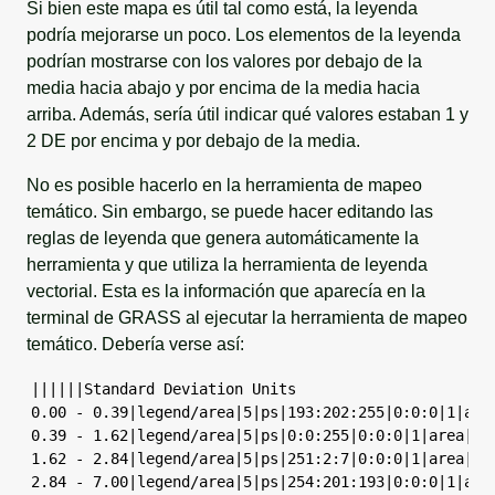
Si bien este mapa es útil tal como está, la leyenda
podría mejorarse un poco. Los elementos de la leyenda
podrían mostrarse con los valores por debajo de la
media hacia abajo y por encima de la media hacia
arriba. Además, sería útil indicar qué valores estaban 1 y
2 DE por encima y por debajo de la media.
No es posible hacerlo en la herramienta de mapeo
temático. Sin embargo, se puede hacer editando las
reglas de leyenda que genera automáticamente la
herramienta y que utiliza la herramienta de leyenda
vectorial. Esta es la información que aparecía en la
terminal de GRASS al ejecutar la herramienta de mapeo
temático. Debería verse así:
||||||Standard Deviation Units

0.00 - 0.39|legend/area|5|ps|193:202:255|0:0:0|1|area
0.39 - 1.62|legend/area|5|ps|0:0:255|0:0:0|1|area|185
1.62 - 2.84|legend/area|5|ps|251:2:7|0:0:0|1|area|118
2.84 - 7.00|legend/area|5|ps|254:201:193|0:0:0|1|are