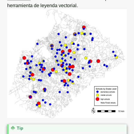
herramienta de leyenda vectorial.
N
Tip
o