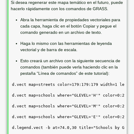
Si desea regenerar este mapa temático en el futuro, puede
t
hacerlo rápidamente con los comandos de GRASS.
e
Abra la herramienta de propiedades vectoriales para
cada capa, haga clic en el botón Copiar y pegue el
comando generado en un archivo de texto.
Haga lo mismo con las herramientas de leyenda
vectorial y de barra de escala.
Esto creará un archivo con la siguiente secuencia de
comandos (también puede verla haciendo clic en la
pestaña “Línea de comandos” de este tutorial):
d.vect map=streets color=179:179:179 width=1 legend
d.vect map=schools where="GLEVEL='H'" color=0:29:57
d.vect map=schools where="GLEVEL='M'" color=0:29:57
d.vect map=schools where="GLEVEL='E'" color=0:29:57
d.legend.vect -b at=74.0,30 title="Schools by Grade