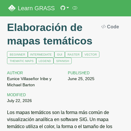
Learn GRASS
Elaboración de
Code
mapas temáticos
BEGINNER
INTERMEDIATE
GUI
RASTER
VECTOR
THEMATIC MAPS
LEGEND
SPANISH
AUTHOR
PUBLISHED
Eunice Villaseñor Iribe y
June 25, 2025
Michael Barton
MODIFIED
July 22, 2026
Los mapas temáticos son la forma más común de
visualización analítica en software SIG. Un mapa
temático utiliza el color, la forma o el tamaño de los