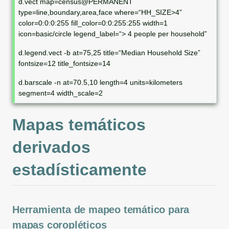
d.vect map=census@PERMANENT
type=line,boundary,area,face where=“HH_SIZE>4”
color=0:0:0:255 fill_color=0:0:255:255 width=1
icon=basic/circle legend_label=“> 4 people per household”
d.legend.vect -b at=75,25 title=“Median Household Size”
fontsize=12 title_fontsize=14
d.barscale -n at=70.5,10 length=4 units=kilometers
segment=4 width_scale=2
Mapas temáticos
derivados
estadísticamente
Herramienta de mapeo temático para
mapas coropléticos