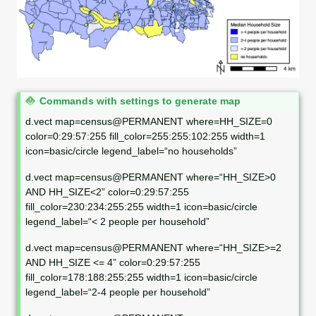
N
Commands with settings to generate map
o
d.vect map=census@PERMANENT where=HH_SIZE=0
t
color=0:29:57:255 fill_color=255:255:102:255 width=1
e
icon=basic/circle legend_label=“no households”
d.vect map=census@PERMANENT where=“HH_SIZE>0
AND HH_SIZE<2” color=0:29:57:255
fill_color=230:234:255:255 width=1 icon=basic/circle
legend_label=“< 2 people per household”
d.vect map=census@PERMANENT where=“HH_SIZE>=2
AND HH_SIZE <= 4” color=0:29:57:255
fill_color=178:188:255:255 width=1 icon=basic/circle
legend_label=“2-4 people per household”