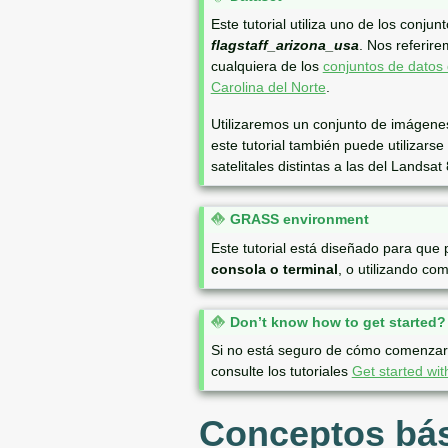
o
Este tutorial utiliza uno de los conj
t
flagstaff_arizona_usa
. Nos referir
e
cualquiera de los
conjuntos de datos
Carolina del Norte
.
Utilizaremos un conjunto de imágenes
este tutorial también puede utiliza
satelitales distintas a las del Landsa
N
GRASS environment
o
Este tutorial está diseñado para que 
t
consola o terminal
, o utilizando 
e
N
Don’t know how to get started?
o
Si no está seguro de cómo comenzar a 
t
consulte los tutoriales
Get started w
e
Conceptos bás