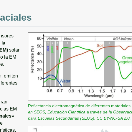
aciales
ensores
e
la
(EM)
solar
do la EM
e.
n, emiten
iferentes
uran
Reflectancia electromagnética de diferentes materiales
ncias EM
en SEOS, Educación Científica a través de la Observaci
nales
»
para Escuelas Secundarias (SEOS), CC BY-NC-SA 2.0.
de
ísticas.