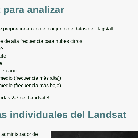
para analizar
 proporcionan con el conjunto de datos de Flagstaff:
le de alta frecuencia para nubes cirros
le
ble
le
 cercano
 medio (frecuencia más alta))
o medio (frecuencia más baja)
andas 2-7 del Landsat 8..
as individuales del Landsat
 administrador de