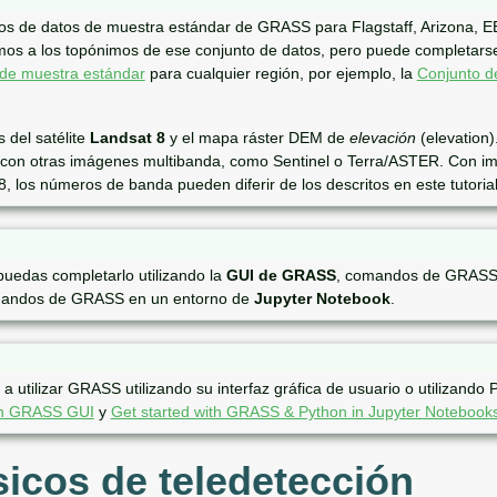
untos de datos de muestra estándar de GRASS para Flagstaff, Arizona, E
emos a los topónimos de ese conjunto de datos, pero puede completars
 de muestra estándar
para cualquier región, por ejemplo, la
Conjunto d
 del satélite
Landsat 8
y el mapa ráster DEM de
elevación
(elevation)
rse con otras imágenes multibanda, como Sentinel o Terra/ASTER. Con 
t 8, los números de banda pueden diferir de los descritos en este tutorial
puedas completarlo utilizando la
GUI de GRASS
, comandos de GRASS
comandos de GRASS en un entorno de
Jupyter Notebook
.
utilizar GRASS utilizando su interfaz gráfica de usuario o utilizando 
ith GRASS GUI
y
Get started with GRASS & Python in Jupyter Notebook
icos de teledetección