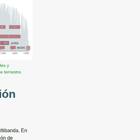
les y
e terrestre.
ión
ltibanda. En
ión de