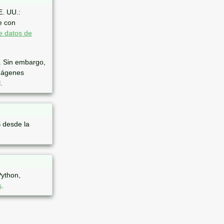
E. UU.:
e con
e datos de
. Sin embargo,
imágenes
.
 desde la
Python,
s
.