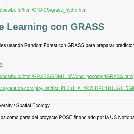
et/docs/build/html/GRASS/grass_hydro.html
ne Learning con GRASS
cies usando Random Forest con GRASS para preparar predicto
4A
y.net/docs/build/html/GRASS/SDM1_MWood_gecomp4GRASS.html
www.youtube.com/playlist?list=PL2h1_A_4X7LDPLri1UUA1_5G
ersity / Spatial Ecology
ados como parte del proyecto POSE financiado por la US Nation