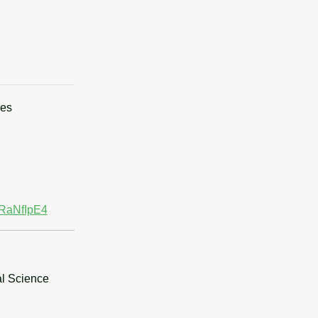
res
lRaNfIpE4
al Science