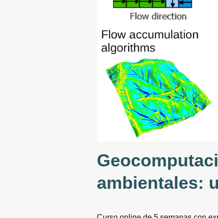
Geocomputació
ambientales:
Curso online de 5 semanas con expl