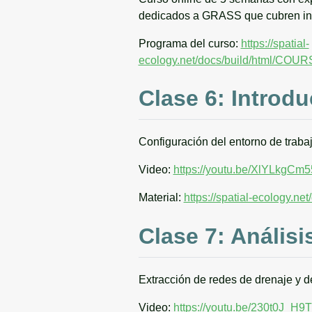
dedicados a GRASS que cubren intr
Programa del curso:
https://spatial-
ecology.net/docs/build/html/
Clase 6: Introd
Configuración del entorno de traba
Video:
https://youtu.be/XlYLkgCm
Material:
https://spatial-ecology.ne
Clase 7: Anális
Extracción de redes de drenaje y d
Video:
https://youtu.be/230t0J_H9