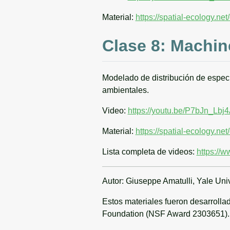
Material:
https://spatial-ecology.n
Clase 8: Machi
Modelado de distribución de espe
ambientales.
Video:
https://youtu.be/P7bJn_Lbj
Material:
https://spatial-ecolog
Lista completa de videos:
https://
Autor: Giuseppe Amatulli, Yale Univ
Estos materiales fueron desarroll
Foundation (NSF Award 2303651).